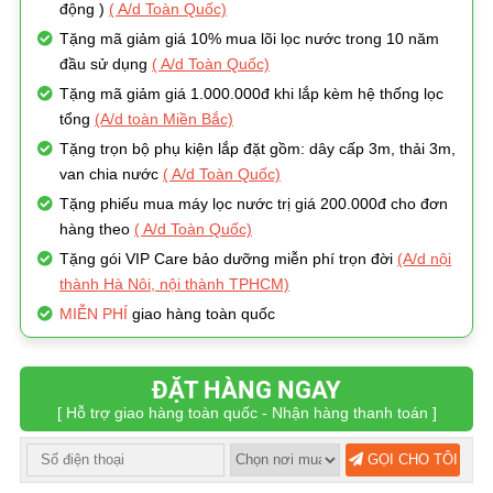
động )
( A/d Toàn Quốc)
Tặng mã giảm giá 10% mua lõi lọc nước trong 10 năm
đầu sử dụng
( A/d Toàn Quốc)
Tặng mã giảm giá 1.000.000đ khi lắp kèm hệ thống lọc
tổng
(A/d toàn Miền Bắc)
Tặng trọn bộ phụ kiện lắp đặt gồm: dây cấp 3m, thải 3m,
van chia nước
( A/d Toàn Quốc)
Tặng phiếu mua máy lọc nước trị giá 200.000đ cho đơn
hàng theo
( A/d Toàn Quốc)
Tặng gói VIP Care bảo dưỡng miễn phí trọn đời
(A/d nội
thành Hà Nôi, nội thành TPHCM)
MIỄN PHÍ
giao hàng toàn quốc
ĐẶT HÀNG NGAY
[ Hỗ trợ giao hàng toàn quốc - Nhận hàng thanh toán ]
GỌI CHO TÔI