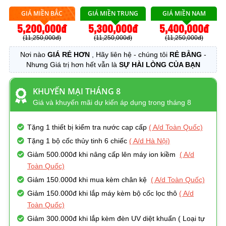
GIÁ MIỀN BẮC
GIÁ MIỀN TRUNG
GIÁ MIỀN NAM
5,200,000đ
5,300,000đ
5,400,000đ
(11,250,000đ)
(11,250,000đ)
(11,250,000đ)
Nơi nào
GIÁ RẺ HƠN
, Hãy liên hệ - chúng tôi
RẺ BẰNG
-
Nhưng Giá trị hơn hết vẫn là
SỰ HÀI LÒNG CỦA BẠN
KHUYẾN MẠI THÁNG 8
Giá và khuyến mãi dự kiến áp dụng trong tháng 8
Tặng 1 thiết bị kiểm tra nước cap cấp
( A/d Toàn Quốc)
Tặng 1 bộ cốc thủy tinh 6 chiếc
( A/d Hà Nội)
Giảm 500.000đ khi nâng cấp lên máy ion kiềm
( A/d
Toàn Quốc)
Giảm 150.000đ khi mua kèm chân kệ
( A/d Toàn Quốc)
Giảm 150.000đ khi lắp máy kèm bộ cốc lọc thô
( A/d
Toàn Quốc)
Giảm 300.000đ khi lắp kèm đèn UV diệt khuẩn ( Loại tự