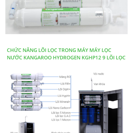
CHỨC NĂNG LÕI LỌC TRONG MÁY MÁY LỌC
NƯỚC KANGAROO HYDROGEN KGHP12 9 LÕI LỌC