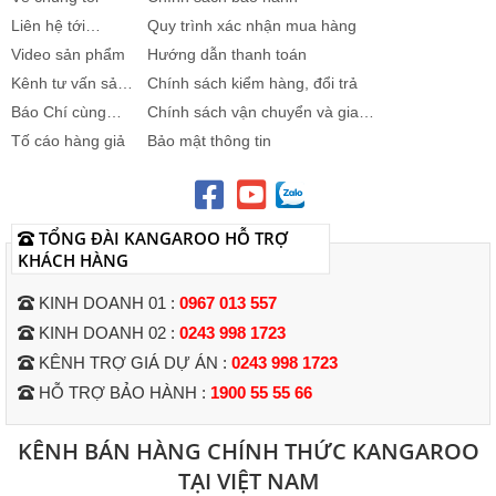
Liên hệ tới
Quy trình xác nhận mua hàng
Kangaroo
Video sản phẩm
Hướng dẫn thanh toán
Kênh tư vấn sản
Chính sách kiểm hàng, đổi trả
phẩm
Báo Chí cùng
Chính sách vận chuyển và giao
Kangaroo
nhận
Tố cáo hàng giả
Bảo mật thông tin
TỔNG ĐÀI KANGAROO HỖ TRỢ
KHÁCH HÀNG
KINH DOANH 01 :
0967 013 557
KINH DOANH 02 :
0243 998 1723
KÊNH TRỢ GIÁ DỰ ÁN :
0243 998 1723
HỖ TRỢ BẢO HÀNH :
1900 55 55 66
KÊNH BÁN HÀNG CHÍNH THỨC KANGAROO
TẠI VIỆT NAM