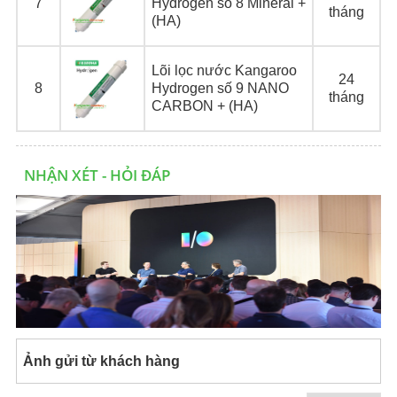
7
Hydrogen số 8 Mineral +
tháng
(HA)
Lõi lọc nước Kangaroo
24
8
Hydrogen số 9 NANO
tháng
CARBON + (HA)
NHẬN XÉT - HỎI ĐÁP
Ảnh gửi từ khách hàng