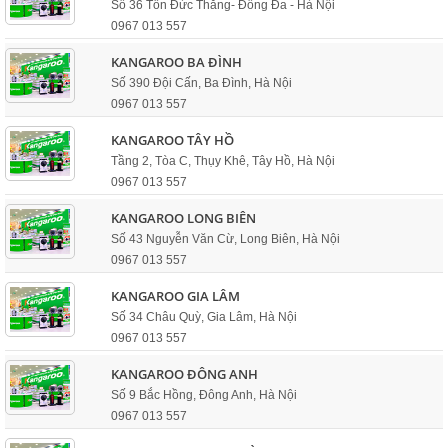
Số 36 Tôn Đức Thắng- Đống Đa - Hà Nội
0967 013 557
KANGAROO BA ĐÌNH
Số 390 Đội Cấn, Ba Đình, Hà Nội
0967 013 557
KANGAROO TÂY HỒ
Tầng 2, Tòa C, Thụy Khê, Tây Hồ, Hà Nội
0967 013 557
KANGAROO LONG BIÊN
Số 43 Nguyễn Văn Cừ, Long Biên, Hà Nội
0967 013 557
KANGAROO GIA LÂM
Số 34 Châu Quỳ, Gia Lâm, Hà Nội
0967 013 557
KANGAROO ĐÔNG ANH
Số 9 Bắc Hồng, Đông Anh, Hà Nội
0967 013 557