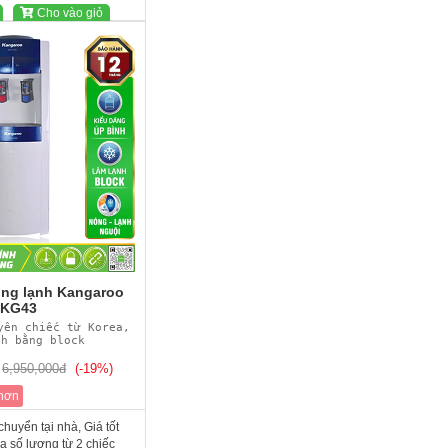
Cho vào giỏ
ng lạnh Kangaroo
KG43
yên chiếc từ Korea,
nh bằng block
6,950,000đ
(-19%)
 hơn
huyển tại nhà, Giá tốt
 số lượng từ 2 chiếc