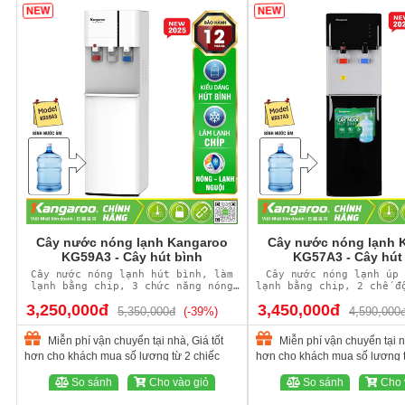
NEW
NEW
Cây nước nóng lạnh Kangaroo
Cây nước nóng lạnh 
KG59A3 - Cây hút bình
KG57A3 - Cây hút
Cây nước nóng lạnh hút bình, làm
Cây nước nóng lạnh úp 
lạnh bằng chip, 3 chức năng nóng
lạnh bằng chip, 2 chế đ
lạnh nguội
3,250,000đ
3,450,000đ
5,350,000đ
(-39%)
4,590,000
Miễn phí vận chuyển tại nhà, Giá tốt
Miễn phí vận chuyển tại n
hơn cho khách mua số lượng từ 2 chiếc
hơn cho khách mua số lượng t
So sánh
Cho vào giỏ
So sánh
Cho 