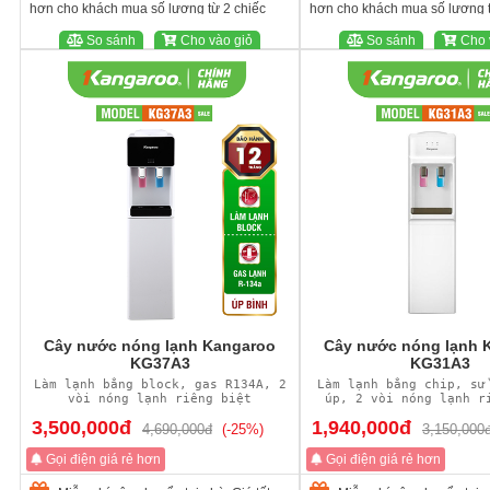
hơn cho khách mua số lượng từ 2 chiếc
hơn cho khách mua số lượng t
So sánh
Cho vào giỏ
So sánh
Cho 
Cây nước nóng lạnh Kangaroo
Cây nước nóng lạnh 
KG37A3
KG31A3
Làm lạnh bằng block, gas R134A, 2
Làm lạnh bằng chip, sử
vòi nóng lạnh riêng biệt
úp, 2 vòi nóng lạnh r
3,500,000đ
1,940,000đ
4,690,000đ
(-25%)
3,150,000
Gọi điện giá rẻ hơn
Gọi điện giá rẻ hơn