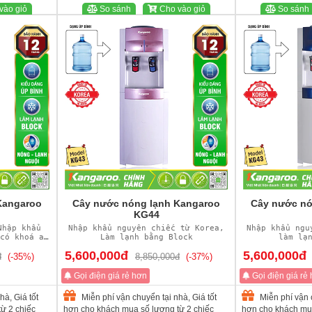
vào giỏ
So sánh
Cho vào giỏ
So sánh
Kangaroo
Cây nước nóng lạnh Kangaroo
Cây nước nó
KG44
Nhập khẩu
Nhập khẩu nguyên chiếc từ Korea,
Nhập khẩu ngu
có khoá an
Làm lạnh bằng Block
làm lạ
5,600,000đ
5,600,000đ
đ
(-35%)
8,850,000đ
(-37%)
Gọi điện giá rẻ hơn
Gọi điện giá rẻ
hà, Giá tốt
Miễn phí vận chuyển tại nhà, Giá tốt
Miễn phí vận c
ừ 2 chiếc
hơn cho khách mua số lượng từ 2 chiếc
hơn cho khách mua