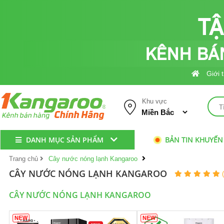
T
KÊNH BÁ
Giới 
Khu vực
DANH MỤC SẢN PHẨM
BẢN TIN KHUYẾN
Trang chủ
Cây nước nóng lạnh Kangaroo
CÂY NƯỚC NÓNG LẠNH KANGAROO
CÂY NƯỚC NÓNG LẠNH KANGAROO
NEW
NEW