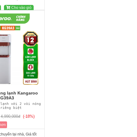
Cho vào giỏ
ng lạnh Kangaroo
G39A3
 lạnh với 2 vòi nóng
 riêng biệt
4,990,000đ
(-18%)
 hơn
huyển tại nhà, Giá tốt