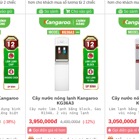
ừ 2 chiếc
hơn cho khách mua số lượng từ 2 chiếc
hơn cho khách mua
vào giỏ
So sánh
Cho vào giỏ
So sánh
Kangaroo
Cây nước nóng lạnh Kangaroo
Cây nước nó
KG36A3
K
 dụng bình
Cây nước làm lạnh bằng block, Gas
Làm lạnh bằng
iêng biệt
R134A, 2 vòi nóng lạnh
vòi nóng 
3,950,000đ
3,050,000đ
đ
(-38%)
4,490,000đ
(-12%)
Gọi điện giá rẻ hơn
Gọi điện giá rẻ