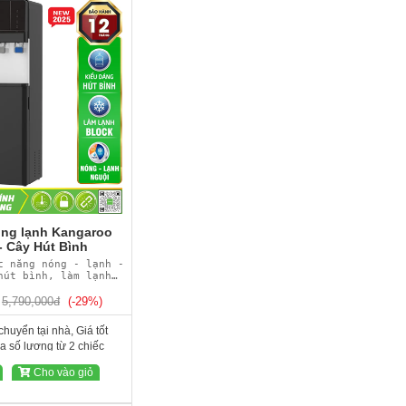
ng lạnh Kangaroo
 Cây Hút Bình
c năng nóng - lạnh -
hút bình, làm lạnh
ng block
5,790,000đ
(-29%)
huyển tại nhà, Giá tốt
 số lượng từ 2 chiếc
Cho vào giỏ