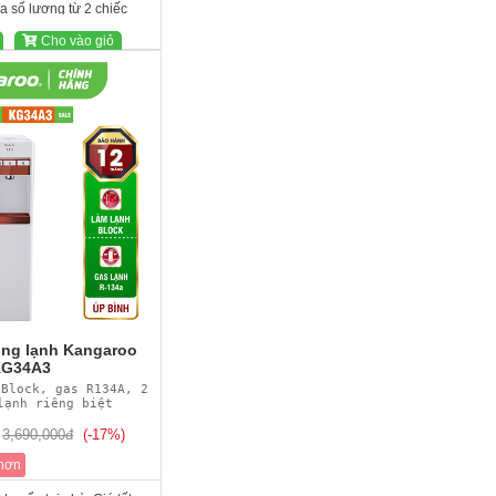
 số lượng từ 2 chiếc
Cho vào giỏ
ng lạnh Kangaroo
G34A3
 Block, gas R134A, 2
lạnh riêng biệt
3,690,000đ
(-17%)
 hơn