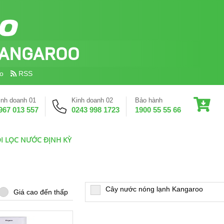
ANGAROO
o
RSS
inh doanh 01
Kinh doanh 02
Bảo hành
967 013 557
0243 998 1723
1900 55 55 66
I LỌC NƯỚC ĐỊNH KỲ
Cây nước nóng lạnh Kangaroo
Giá cao đến thấp