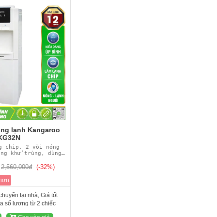
ng lạnh Kangaroo
KG32N
g chip, 2 vòi nóng
ang khử trùng, dùng
bình úp
2,560,000đ
(-32%)
 hơn
huyển tại nhà, Giá tốt
 số lượng từ 2 chiếc