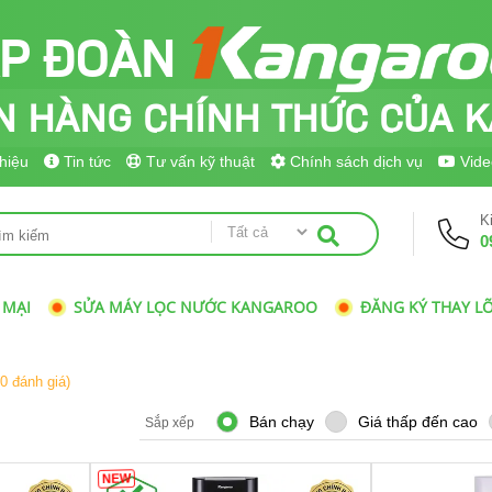
ẬP ĐOÀN
N HÀNG
CHÍNH THỨC
CỦA K
thiệu
Tin tức
Tư vấn kỹ thuật
Chính sách dịch vụ
Vide
K
0
 MẠI
SỬA MÁY LỌC NƯỚC KANGAROO
ĐĂNG KÝ THAY LÕ
(0 đánh giá)
Bán chạy
Giá thấp đến cao
Sắp xếp
NEW