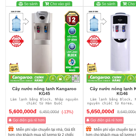
So sánh
Cho vào giỏ
So sánh
Cho 
Cây nước nóng lạnh Kangaroo
Cây nước nóng lạnh 
KG45
KG46
Làm lạnh bằng Block, Nhập nguyên
Làm lạnh bằng Block, 
chiếc từ Hàn Quốc
nguyên chiếc từ Korea, 
toàn
5,600,000đ
5,650,000đ
6,450,000đ
(-13%)
8,640,000
Gọi điện giá rẻ hơn
Gọi điện giá rẻ hơn
Miễn phí vận chuyển tại nhà, Giá tốt
Miễn phí vận chuyển tại n
hơn cho khách mua số lượng từ 2 chiếc
hơn cho khách mua số lượng t