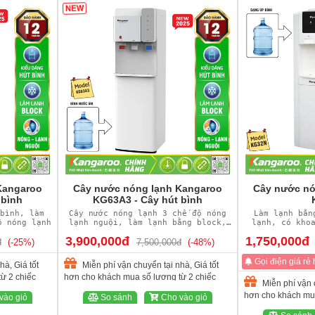
NEW
Kangaroo
Cây nước nóng lạnh Kangaroo
Cây nước nó
 bình
KG63A3 - Cây hút bình
bình, làm
Cây nước nóng lạnh 3 chế độ nóng
Làm lạnh bằn
ộ nóng lạnh
lạnh nguội, làm lạnh bằng block,
lạnh, có kho
cây hút bình
3,900,000đ
1,750,000đ
đ
(-25%)
7,500,000đ
(-48%)
Gọi điện giá rẻ
hà, Giá tốt
Miễn phí vận chuyển tại nhà, Giá tốt
ừ 2 chiếc
hơn cho khách mua số lượng từ 2 chiếc
Miễn phí vận c
hơn cho khách mua
vào giỏ
So sánh
Cho vào giỏ