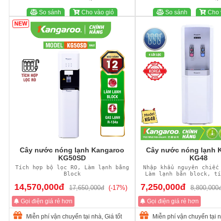
So sánh
Cho vào giỏ
So sánh
Cho 
NEW
Cây nước nóng lạnh Kangaroo
Cây nước nóng lạnh 
KG50SD
KG48
Tích hợp bộ lọc RO, Làm lạnh bằng
Nhập khẩu nguyên chiếc
Block
Làm lạnh bằn block, tí
lọc nước bên tr
14,570,000đ
7,250,000đ
17,650,000đ
(-17%)
8,800,000
Gọi điện giá rẻ hơn
Gọi điện giá rẻ hơn
Miễn phí vận chuyển tại nhà, Giá tốt
Miễn phí vận chuyển tại n