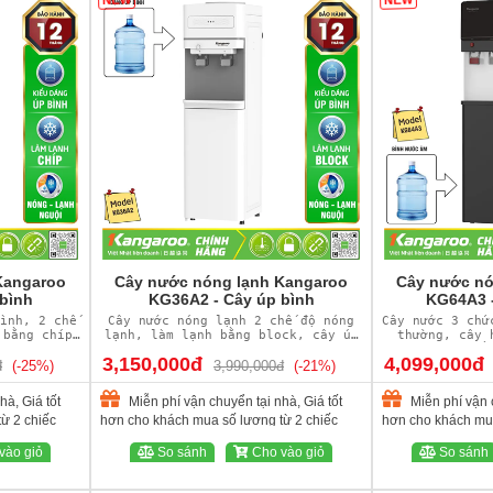
NEW
NEW
Kangaroo
Cây nước nóng lạnh Kangaroo
Cây nước nó
bình
KG36A2 - Cây úp bình
KG64A3 -
ình, 2 chế
Cây nước nóng lạnh 2 chế độ nóng
Cây nước 3 chứ
 bằng chíp
lạnh, làm lạnh bằng block, cây úp
thường, cây 
bình
bằ
3,150,000đ
4,099,000đ
đ
(-25%)
3,990,000đ
(-21%)
hà, Giá tốt
Miễn phí vận chuyển tại nhà, Giá tốt
Miễn phí vận c
ừ 2 chiếc
hơn cho khách mua số lượng từ 2 chiếc
hơn cho khách mua
vào giỏ
So sánh
Cho vào giỏ
So sánh