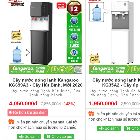
NEW
NEW
Cây nước nóng lạnh Kangaroo
Cây nước nóng lạnh 
KG699A3 - Cây Hút Bình, Mới 2026
KG35A2 - Cây úp 
Cây nước nóng lạnh hút bình, làm
Cây nước nóng lạnh úp b
lạnh bằng block
độ nóng lạnh, làm lạnh
điện tử
4,050,000đ
1,950,000đ
7,856,000đ
(-48%)
2,590,000
Rẻ hơn khi gọi điện
Miễn phí vận chuyển tại n
hơn cho khách mua số lượng t
Miễn phí vận chuyển tại nhà, Giá tốt
hơn cho khách mua số lượng từ 2 chiếc
So sánh
Cho 
So sánh
Cho vào giỏ