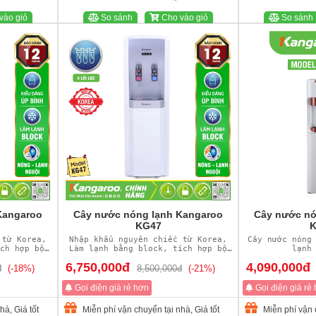
vào giỏ
So sánh
Cho vào giỏ
So sánh
Kangaroo
Cây nước nóng lạnh Kangaroo
Cây nước nó
KG47
K
 từ Korea,
Nhập khẩu nguyên chiếc từ Korea,
Cây nước nóng
ch hợp bộ
Làm lạnh bằng block, tích hợp bộ
lạnh
ong
lọc Nano
6,750,000đ
4,090,000đ
đ
(-18%)
8,500,000đ
(-21%)
Gọi điện giá rẻ hơn
Gọi điện giá rẻ
hà, Giá tốt
Miễn phí vận chuyển tại nhà, Giá tốt
Miễn phí vận c