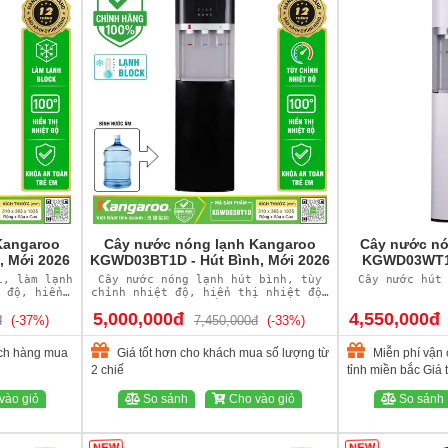
Kangaroo
Cây nước nóng lạnh Kangaroo
Cây nước nó
, Mới 2026
KGWD03BT1D - Hút Bình, Mới 2026
KGWD03WT1D
i, làm lạnh
Cây nước nóng lạnh hút bình, tùy
Cây nước hút
 độ, hiển
chỉnh nhiệt độ, hiển thị nhiệt độ,
làm lạnh bằng Block
5,000,000đ
4,550,000đ
đ
(-37%)
7,450,000đ
(-33%)
ách hàng mua
Giá tốt hơn cho khách mua số lượng từ
Miễn phí vận 
2 chiế
tỉnh miền bắc Giá
lượng từ 2 chiếc
vào giỏ
So sánh
Cho vào giỏ
So sánh