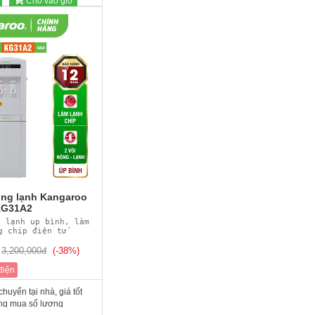
Cho vào giỏ
ng lạnh Kangaroo
G31A2
g lạnh up bình, làm
g chip điện tử
3,200,000đ
(-38%)
điện
huyển tại nhà, giá tốt
ng mua số lượng