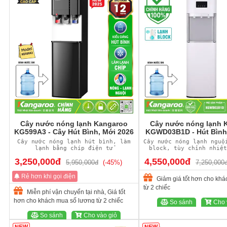
Cây nước nóng lạnh Kangaroo
Cây nước nóng lạnh 
KG599A3 - Cây Hút Bình, Mới 2026
KGWD03B1D - Hút Bình
Cây nước nóng lạnh hút bình, làm
Cây nước nóng lạnh nguộ
lạnh bằng chíp điện tử
block, tùy chỉnh nhiệt
thị nhiệt độ
3,250,000đ
4,550,000đ
5,950,000đ
(-45%)
7,250,000
Rẻ hơn khi gọi điện
Giảm giá tốt hơn cho kh
từ 2 chiếc
Miễn phí vận chuyển tại nhà, Giá tốt
hơn cho khách mua số lượng từ 2 chiếc
So sánh
Cho 
So sánh
Cho vào giỏ