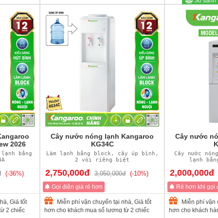
So sánh
Kangaroo
Cây nước nóng lạnh Kangaroo
Cây nước nó
ew 2026
KG34C
K
 lạnh bằng
Làm lạnh bằng block, cây úp bình,
Cây nước nón
4A
2 vòi riêng biệt
lạnh bằn
2,750,000đ
2,000,000đ
đ
(-36%)
3,050,000đ
(-10%)
Gọi điện giá rẻ hơn
Rẻ hơn khi gọi 
hà, Giá tốt
Miễn phí vận chuyển tại nhà, Giá tốt
Miễn phí vận c
ừ 2 chiếc
hơn cho khách mua số lượng từ 2 chiếc
hơn cho khách hà